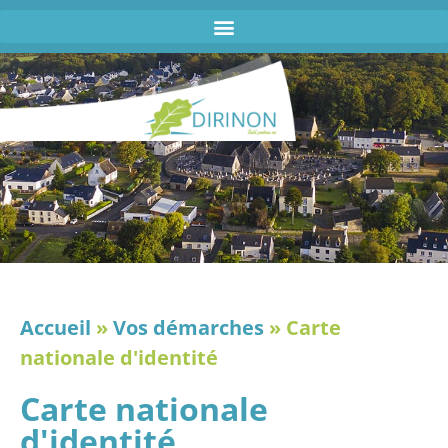
Accueil
»
Vos démarches
»
Carte
nationale d'identité
Carte nationale
d'identité