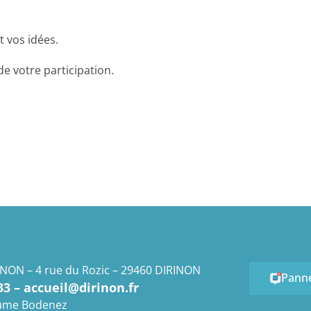
 vos idées.
e votre participation.
INON – 4 rue du Rozic – 29460 DIRINON
Pann
33 – accueil@dirinon.fr
laume Bodenez