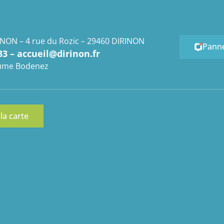
INON – 4 rue du Rozic – 29460 DIRINON
Pann
33 – accueil@dirinon.fr
laume Bodenez
 la carte