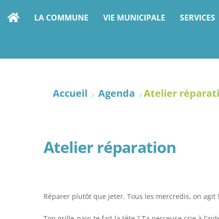
LA COMMUNE
VIE MUNICIPALE
SERVICES
Accueil
Agenda
Atelier réparat
Atelier réparation
Réparer plutôt que jeter. Tous les mercredis, on agit 
Ton grille-pain te fait la tête ? Ta perceuse crie à l’aid