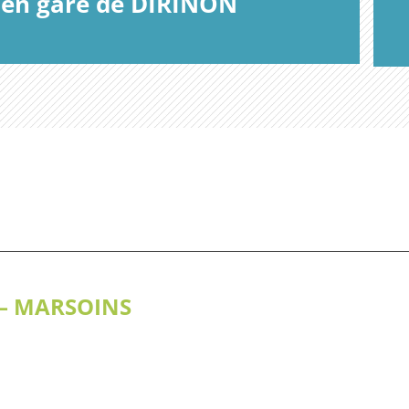
s en gare de DIRINON
 – MARSOINS